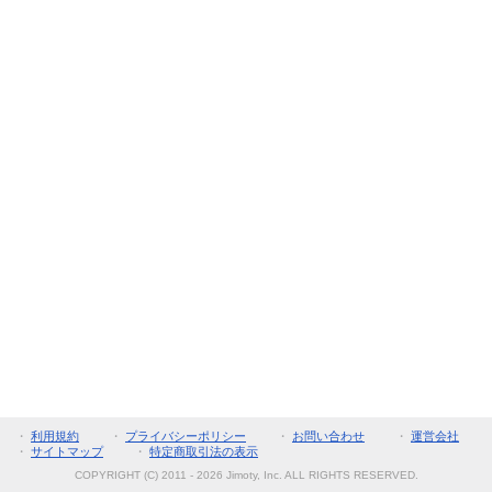
・
利用規約
・
プライバシーポリシー
・
お問い合わせ
・
運営会社
・
サイトマップ
・
特定商取引法の表示
COPYRIGHT (C) 2011 - 2026 Jimoty, Inc. ALL RIGHTS RESERVED.