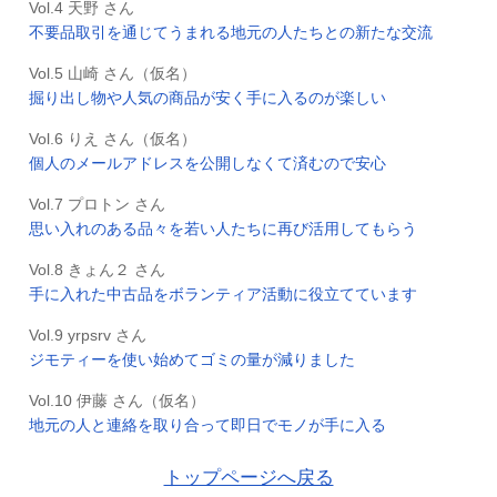
Vol.4 天野 さん
不要品取引を通じてうまれる地元の人たちとの新たな交流
Vol.5 山崎 さん（仮名）
掘り出し物や人気の商品が安く手に入るのが楽しい
Vol.6 りえ さん（仮名）
個人のメールアドレスを公開しなくて済むので安心
Vol.7 プロトン さん
思い入れのある品々を若い人たちに再び活用してもらう
Vol.8 きょん２ さん
手に入れた中古品をボランティア活動に役立てています
Vol.9 yrpsrv さん
ジモティーを使い始めてゴミの量が減りました
Vol.10 伊藤 さん（仮名）
地元の人と連絡を取り合って即日でモノが手に入る
トップページへ戻る