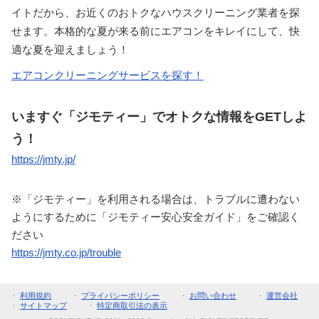
イトだから、お近くのおトクなハウスクリーニング業者を探
せます。本格的な夏が来る前にエアコンをキレイにして、快
適な夏を迎えましょう！
エアコンクリーニングサービスを探す！
いますぐ「ジモティー」でオトクな情報をGETしよ
う！
https://jmty.jp/
※「ジモティー」を利用される場合は、トラブルに遭わない
ようにするために「ジモティー安心安全ガイド」をご確認く
ださい
https://jmty.co.jp/trouble
・
利用規約
・
プライバシーポリシー
・
お問い合わせ
・
運営会社
・
サイトマップ
・
特定商取引法の表示