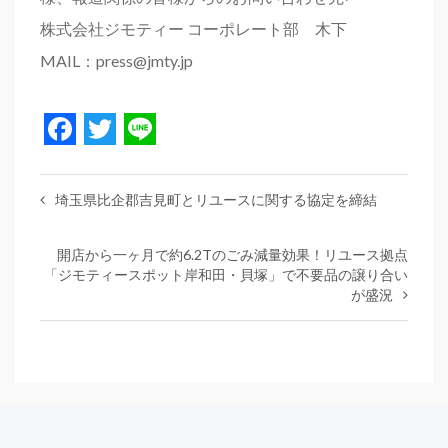
株式会社ジモティー コーポレート部 木下
MAIL：press@jmty.jp
Facebook
Twitter
Line
埼玉県比企郡吉見町とリユースに関する協定を締結
開店から一ヶ月で約6.2Tのごみ減量効果！リユース拠点
「ジモティースポット岸和田・貝塚」で不要品の譲り合い
が盛況