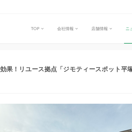
TOP
会社情報
店舗情報
ニ
減量効果！リユース拠点「ジモティースポット平