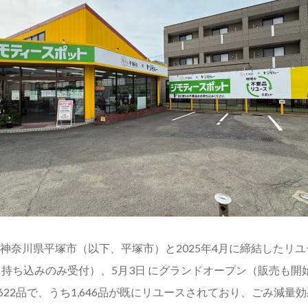
神奈川県平塚市（以下、平塚市）と2025年4月に締結したリ
プン（持ち込みのみ受付）、5月3日 にグランドオープン（販売
22品で、うち1,646品が既にリユースされており、ごみ減量効果