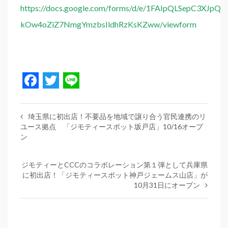
https://docs.google.com/forms/d/e/1FAIpQLSepC3XJpQ
kOw4oZiZ7NmgYmzbsIldhRzKsKZww/viewform
Facebook
Twitter
Line
埼玉県に初出店！不要品を地域で譲り合う官民連携のリ
ユース拠点 「ジモティースポット坂戸店」10/16オープ
ン
ジモティーとCCCのコラボレーション第１弾として兵庫県
に初出店！「ジモティースポット神戸ジェームス山店」が
10月31日にオープン