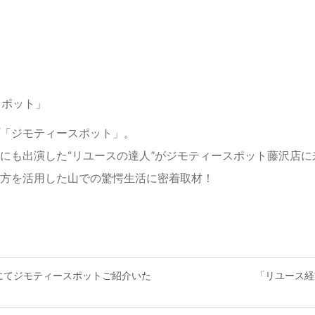
スポット」
「ジモティースポット」。
にも出演した“リユースの達人”がジモティースポット藤沢店に
方を活用した山での驚愕生活に密着取材！
」にてジモティースポットご紹介いた
「リユース経