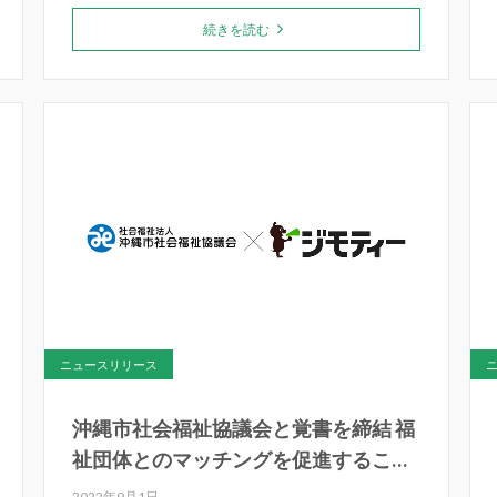
続きを読む
ニュースリリース
沖縄市社会福祉協議会と覚書を締結 福
祉団体とのマッチングを促進すること
で寄附物品の譲渡をスムーズにし、作
2022年9月1日