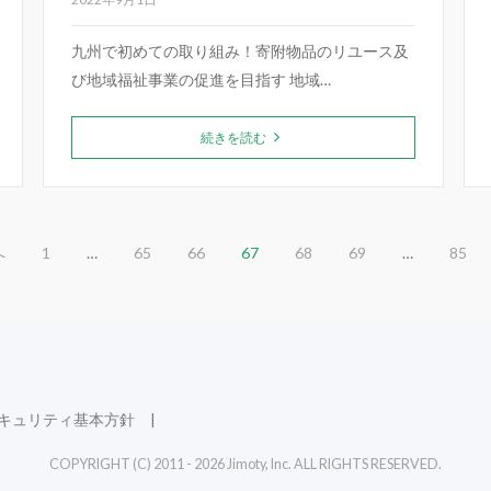
業負担を軽減する実証事業を開始
九州で初めての取り組み！寄附物品のリユース及
び地域福祉事業の促進を目指す 地域…
続きを読む
へ
1
…
65
66
67
68
69
…
85
キュリティ基本方針
COPYRIGHT (C) 2011 - 2026 Jimoty, Inc. ALL RIGHTS RESERVED.